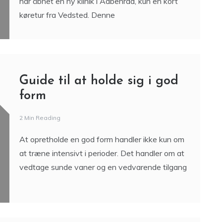
har åbnet en ny klinik i Aabenraa, kun en kort
køretur fra Vedsted. Denne
Guide til at holde sig i god
form
2 Min Reading
At opretholde en god form handler ikke kun om
at træne intensivt i perioder. Det handler om at
vedtage sunde vaner og en vedvarende tilgang