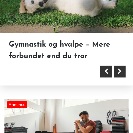
Gymnastik og hvalpe – Mere
Sport, kropslig træning og
forbundet end du tror
Ørelæge Aarhus spiller en
mandlig selvforbedring
vigtig rolle i det lokale
sundhedsvæsen
Annonce